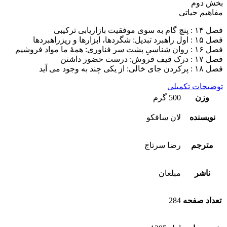
بخش دوم
مفاهیم حیاتی
فصل ۱۴ : پنچ گام به سوی موفقیت بازاریابی ترکیبی
فصل ۱۵ : اول راهبرد تبدیل: شگردها، ابزارها و ریزراهبردها
فصل ۱۶ : روان شناسیِ پشت سر فناوری: همۀ ما مواد فروشیم
فصل ۱۷ : درک قیف فروش: درست حضور داشتن
فصل ۱۸ : پرکردن جای خالی: از یکی چند به وجود می آید
توضیحات تکمیلی
وزن
500 گرم
نویسنده
لان سافکو
مترجم
رضا سرتاج
ناشر
مبلغان
تعداد صفحه
284