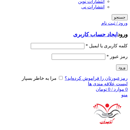
انتشارات نوین
انتشارات نی
جستجو
ورود / ثبت نام
ورود
ایجاد حساب کاربری
کلمه کاربری یا ایمیل
*
رمز عبور
*
ورود
رمزعبورتان را فراموش کرده‌اید؟
مرا به خاطر بسپار
لیست علاقه مندی ها
0
موارد
/
0
تومان
منو