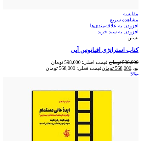
مقایسه
مشاهده سریع
افزودن به علاقه‌مندی‌ها
افزودن به سبد خرید
بستن
کتاب استراتژی اقیانوس آبی
598,000
تومان
قیمت اصلی: 598,000 تومان
بود.
568,000
تومان
قیمت فعلی: 568,000 تومان.
-5%