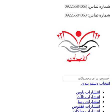
شماره تماس:
09225584063
شماره تماس:
09225584063
انتخاب دسته بندی
انتشارات باوین
انتشارات ثالث
انتشارات رسا
انتشارات ققنوس
انتشارات میلکان