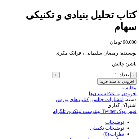
کتاب تحلیل بنیادی و تکنیکی
سهام
90,000
تومان
نویسنده: رمضان سلیمانی ، فرانک مکری
ناشر: چالش
تعداد
افزودن به سبد خرید
مقایسه
افزودن به علاقه‌مندی‌ها
دسته:
انتشارات چالش
,
کتاب های بورس
اشتراک گذاری
فیس بوک
Twitter
پینترست
لینکدین
تلگرام
توضیحات
توضیحات تکمیلی
نظرات (0)