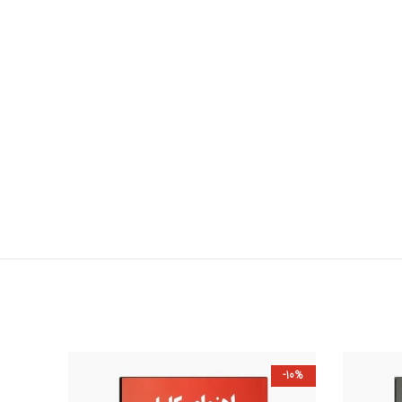
-15%
-10%