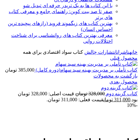
با این کتاب ها به یک تریدر حرفه ای تبدیل شو
صفر تا صد بیت کوین: راهنمای جامع و معرفی کتاب
های برتر
بهترین کتاب های زیگموند فروید (رازهای پیچیده ترین
احساس انسان)
معرفی بهترین کتاب های روانشناسی برای شناخت
اختلالات روانی
خانه
ناشران
انتشارات چالش
کتاب سواد اقتصادی برای همه
محصول قبلی
کتاب تأملی بر مدیریت بهینه سبد سهام(دوره کامل)
385,000
تومان
بازگشت به محصولات
محصول بعدی
کتاب گزینه دوم
328,000
تومان
قیمت اصلی: 328,000 تومان
بود.
311,000
تومان
قیمت فعلی: 311,000 تومان.
-10%
برای بزرگنمایی کلیک کنید