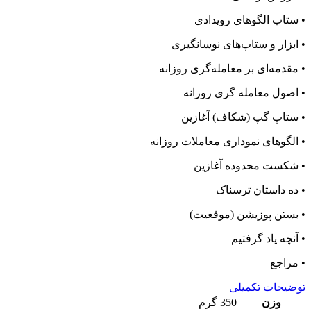
• ستاپ الگوهای رویدادی
• ابزار و ستاپ‌های نوسانگیری
• مقدمه‌ای بر معامله‌گری روزانه
• اصول معامله گری روزانه
• ستاپ گپ (شکاف) آغازین
• الگوهای نموداری معاملات روزانه
• شکست محدوده آغازین
• ده داستان ترسناک
• بستن پوزیشن (موقعیت)
• آنچه یاد گرفتیم
• مراجع
توضیحات تکمیلی
وزن
350 گرم