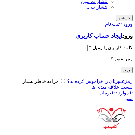
انتشارات نوین
انتشارات نی
جستجو
ورود / ثبت نام
ورود
ایجاد حساب کاربری
کلمه کاربری یا ایمیل
*
رمز عبور
*
ورود
رمزعبورتان را فراموش کرده‌اید؟
مرا به خاطر بسپار
لیست علاقه مندی ها
0
موارد
/
0
تومان
منو