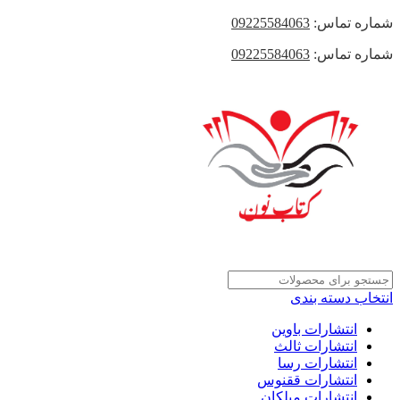
شماره تماس:
09225584063
شماره تماس:
09225584063
انتخاب دسته بندی
انتشارات باوین
انتشارات ثالث
انتشارات رسا
انتشارات ققنوس
انتشارات میلکان