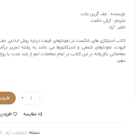
اصل
نویسنده
: جف گرین بلات
بود
مترجم
: آرش حکمت
ناشر
: آراد
کتاب استراتژی های شکست در نمودارهای قیمت درباره روش ابداعی جف گ
الیوت، نمودارهای شمعی و اندیکاتورها می باشد به رشته تحریر درآم
معاملاتی بکاررفته در این کتاب، در تمام معاملات اعم از بلند مدت یا ر
دهید .
تعداد
افزودن
مقایسه
افزودن 
دسته:
انتشارات آراد
,
ک