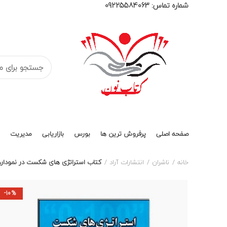
شماره تماس:
09225584063
صفحه اصلی
پرفروش ترین ها
بورس
بازاریابی
مدیریت
خانه
ناشران
انتشارات آراد
کتاب استراتژی های شکست در نمودار
-10%