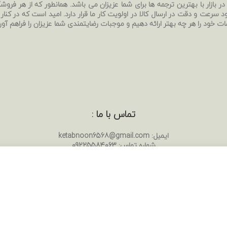
ر بازار با بهترین ترجمه ها برای شما عزیزان می باشد. همانطور که از هر فروشگا
د سرعت و دقت در ارسال کالا در اولویت کار ما قرار دارد. امید است که در کنار
ات خود را هر چه بهتر ارائه دهیم و موجبات رضایتمندی شما عزیزان را فراهم آور
تماس با ما :
ایمیل:
ketabnoon6568@gmail.com
شماره تماس:
09225584063
اینستاگرام:
ketabnoon
شروع به تایپ کردن برای دیدن پستهایی که دنبال آن هستید.