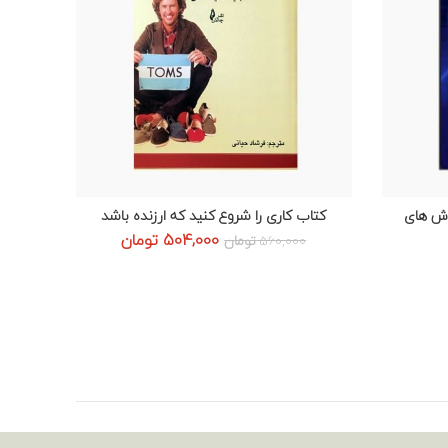
وش های
کتاب کاری را شروع کنید که ارزنده باشد
افزودن به سبد خرید
قیمت
قیمت
504,000
تومان
560,000
تومان
اصلی:
فعلی:
560,000 تومان
504,000 تومان.
بود.