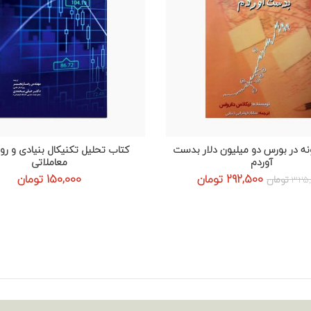
ه در بورس دو میلیون دلار بدست
کتاب تحلیل تکنیکال بنیادی و ر
افزودن به سبد خرید
افزودن به سبد خرید
آوردم
معاملاتی
قیمت
قیمت
292,500
تومان
150,000
تومان
325
تومان
اصلی:
فعلی:
325,000 تومان
292,500 تومان.
بود.