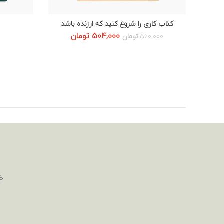
کتاب کاری را شروع کنید که ارزنده باشد
افزودن به سبد خرید
قیمت
قیمت
504,000
تومان
560,000
تومان
اصلی:
فعلی:
560,000 تومان
504,000 تومان.
بود.
خ