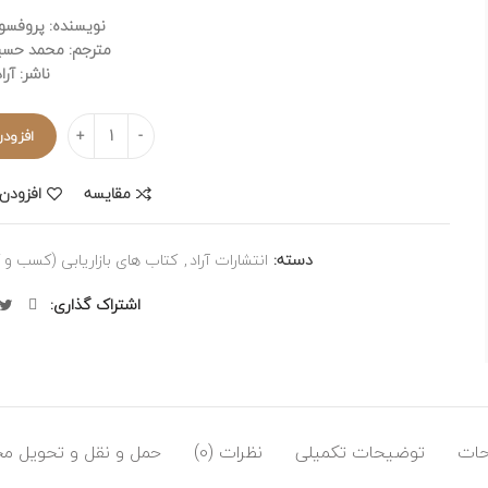
اصل
نویسنده: پروفسور
مترجم: محمد حس
بود
ناشر: آرا
تعداد
افزودن
مقایسه
افزودن 
دسته:
انتشارات آراد
,
کتاب های بازاریابی (کسب و ک
اشتراک گذاری
ات
توضیحات تکمیلی
نظرات (0)
حمل و نقل و تحویل م