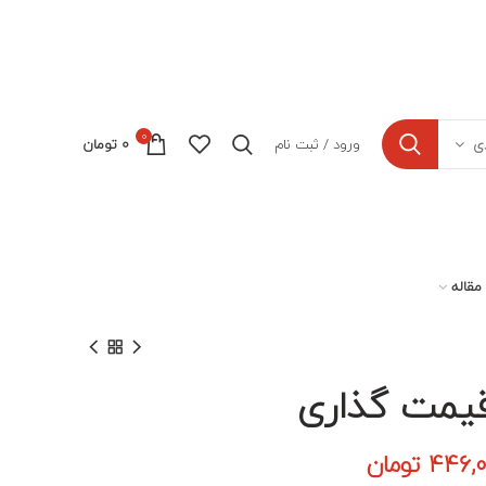
0
ورود / ثبت نام
0
تومان
ی
مقاله
یمت گذاری
مت
قیمت
446,
تومان