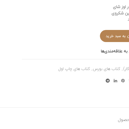
ی:
فعلی:
 اوز شای
495,000 تومان
446,000 تومان.
ین شکروی
.
د
 به سبد خرید
به علاقه‌مندی‌ها
ار)
,
کتاب های بورس
,
کتاب های چاپ اول
حصول