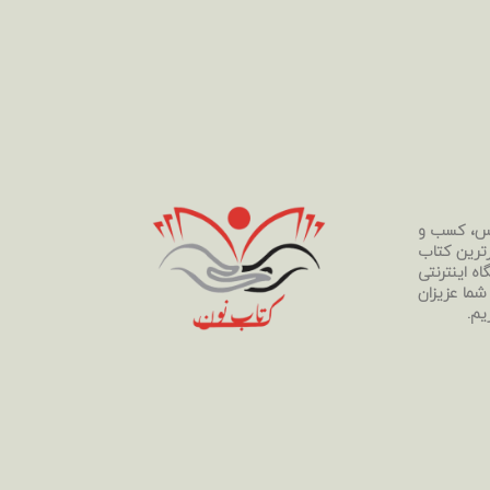
رس، کسب و
رترین کتاب
ه اینترنتی
 شما عزیزان
یم.