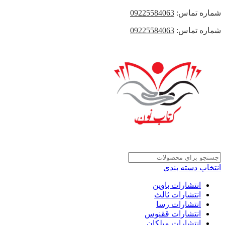
شماره تماس:
09225584063
شماره تماس:
09225584063
انتخاب دسته بندی
انتشارات باوین
انتشارات ثالث
انتشارات رسا
انتشارات ققنوس
انتشارات میلکان