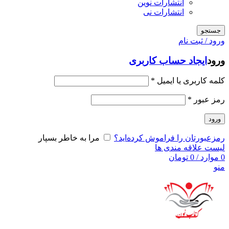
انتشارات نوین
انتشارات نی
جستجو
ورود / ثبت نام
ورود
ایجاد حساب کاربری
کلمه کاربری یا ایمیل
*
رمز عبور
*
ورود
رمزعبورتان را فراموش کرده‌اید؟
مرا به خاطر بسپار
لیست علاقه مندی ها
0
موارد
/
0
تومان
منو