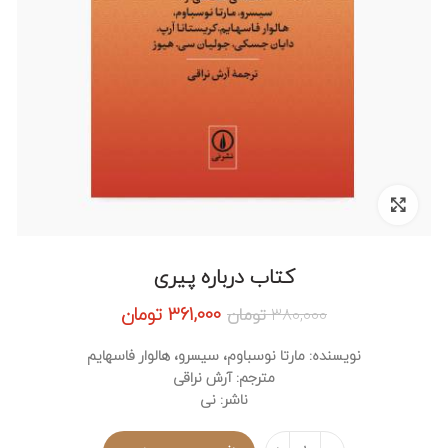
برای بزرگنمایی کلیک کنید
کتاب درباره پیری
قیمت
قیمت
361,000
تومان
380,000
تومان
اصلی:
فعلی:
380,000 تومان
361,000 تومان.
نویسنده: مارتا نوسباوم، سیسرو، هالوار فاسهایم
بود.
مترجم: آرش نراقی
ناشر: نی
تعداد