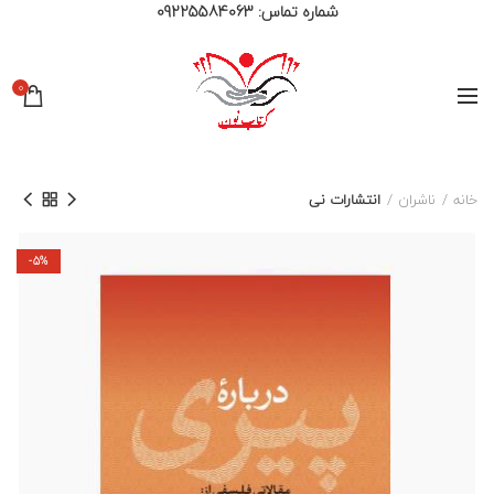
شماره تماس:
09225584063
0
خانه
ناشران
انتشارات نی
-5%