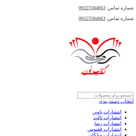
شماره تماس:
09225584063
شماره تماس:
09225584063
انتخاب دسته بندی
انتشارات باوین
انتشارات ثالث
انتشارات رسا
انتشارات ققنوس
انتشارات میلکان