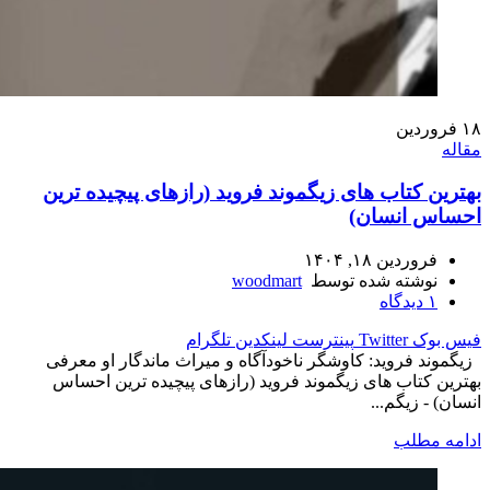
۱۸
فروردین
مقاله
بهترین کتاب های زیگموند فروید (رازهای پیچیده ترین
احساس انسان)
فروردین ۱۸, ۱۴۰۴
نوشته شده توسط
woodmart
۱
دیدگاه
فیس بوک
Twitter
پینترست
لینکدین
تلگرام
زیگموند فروید: کاوشگر ناخودآگاه و میراث ماندگار او معرفی
بهترین کتاب های زیگموند فروید (رازهای پیچیده ترین احساس
انسان) - زیگم...
ادامه مطلب