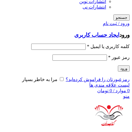
انتشارات نوین
انتشارات نی
جستجو
ورود / ثبت نام
ورود
ایجاد حساب کاربری
کلمه کاربری یا ایمیل
*
رمز عبور
*
ورود
رمزعبورتان را فراموش کرده‌اید؟
مرا به خاطر بسپار
لیست علاقه مندی ها
0
موارد
/
0
تومان
منو