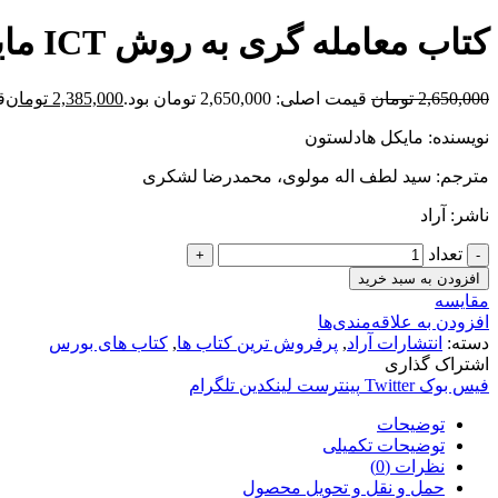
کتاب معامله گری به روش ICT مایکل هادلستون (تمام رنگی)
2,650,000
تومان
قیمت اصلی: 2,650,000 تومان بود.
2,385,000
تومان
قی
نویسنده: مایکل هادلستون
مترجم: سید لطف اله مولوی، محمدرضا لشکری
ناشر: آراد
تعداد
افزودن به سبد خرید
مقایسه
افزودن به علاقه‌مندی‌ها
دسته:
انتشارات آراد
,
پرفروش ترین کتاب ها
,
کتاب های بورس
اشتراک گذاری
فیس بوک
Twitter
پینترست
لینکدین
تلگرام
توضیحات
توضیحات تکمیلی
نظرات (0)
حمل و نقل و تحویل محصول