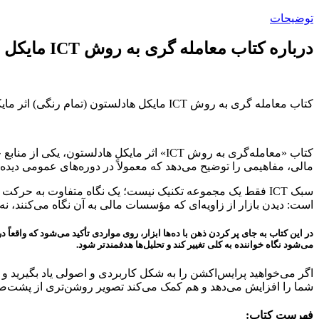
توضیحات
درباره کتاب معامله گری به روش ICT مایکل هادلستون (تمام رنگی):
کتاب معامله گری به روش ICT مایکل هادلستون (تمام رنگی) اثر مایکل هادلستون ترجمه سید لطف اله مولوی، محمدرضا لشکری از انتشارات آراد می باشد.
کتاب «معامله‌گری به روش ICT» اثر مایکل ه
مالی، مفاهیمی را توضیح می‌دهد که معمولاً در دوره‌های عمومی دیده 
سبک ICT فقط یک مجموعه تکنیک نیست؛ یک نگاه متفاوت به حرک
است: دیدن بازار از زاویه‌ای که مؤسسات مالی به آن نگاه می‌کنند، نه ا
در این کتاب به جای پر کردن ذهن با ده‌ها ابزار، روی مواردی تأکید می‌شود که واقع
می‌شود نگاه خواننده به کلی تغییر کند و تحلیل‌ها هدفمندتر شود.
اگر می‌خواهید پرایس‌اکشن را به شکل کاربردی و اصولی یاد بگیرید 
شما را افزایش می‌دهد و هم کمک می‌کند تصویر روشن‌تری از پشت‌صحنه
فهرست کتاب: