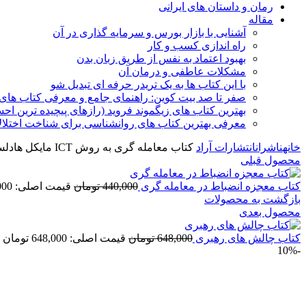
رمان و داستان های ایرانی
مقاله
آشنایی با بازار بورس و سرمایه گذاری در آن
راه اندازی کسب و کار
بهبود اعتماد به نفس از طریق زبان بدن
مشکلات عاطفی و درمان آن
با این کتاب ها به یک تریدر حرفه ای تبدیل شو
صفر تا صد بیت کوین: راهنمای جامع و معرفی کتاب های 
بهترین کتاب های زیگموند فروید (رازهای پیچیده ترین ا
معرفی بهترین کتاب های روانشناسی برای شناخت اختلال
خانه
ناشران
انتشارات آراد
کتاب معامله گری به روش ICT مایکل هادلستون (تمام رنگی)
محصول قبلی
کتاب معجزه انضباط در معامله گری
440,000
تومان
قیمت اصلی: 440,000 تومان بود.
بازگشت به محصولات
محصول بعدی
کتاب چالش های رهبری
648,000
تومان
قیمت اصلی: 648,000 تومان بود.
-10%
برای بزرگنمایی کلیک کنید