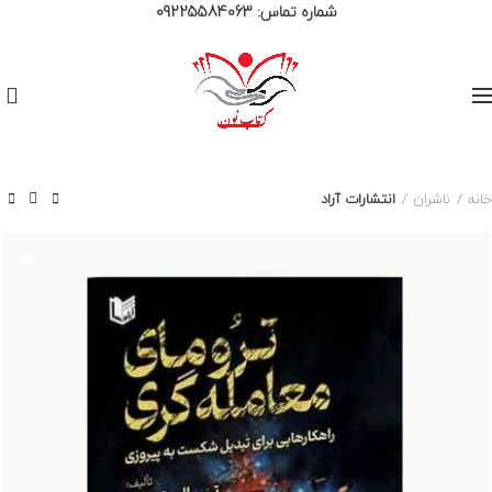
شماره تماس:
09225584063
0
خانه
ناشران
انتشارات آراد
-10%