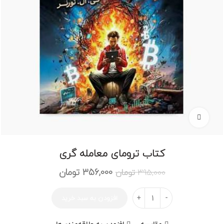
برای بزرگنمایی کلیک کنید
کتاب ترومای معامله گری
قیمت
قیمت
356,000
تومان
395,000
تومان
اصلی:
فعلی:
395,000 تومان
356,000 تومان.
تعداد
افزودن به سبد خرید
بود.