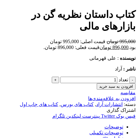
کتاب داستان نظریه گن در
بازارهای مالی
995,000
تومان
قیمت اصلی: 995,000 تومان
بود.
896,000
تومان
قیمت فعلی: 896,000 تومان.
نويسنده
: علی قهرمانی
ناشر :
آراد
تعداد
افزودن به سبد خرید
مقایسه
افزودن به علاقه‌مندی‌ها
دسته:
انتشارات آراد
,
کتاب های بورس
,
کتاب های چاپ اول
اشتراک گذاری
فیس بوک
Twitter
پینترست
لینکدین
تلگرام
توضیحات
توضیحات تکمیلی