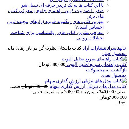
با این کتاب ها به یک تریدر حرفه ای تبدیل شو
صفر تا صد بیت کوین: راهنمای جامع و معرفی کتاب
های برتر
بهترین کتاب های زیگموند فروید (رازهای پیچیده ترین
احساس انسان)
معرفی بهترین کتاب های روانشناسی برای شناخت
اختلالات روانی
خانه
ناشران
انتشارات آراد
کتاب داستان نظریه گن در بازارهای مالی
محصول قبلی
کتاب راهنمای سریع تحلیل الیوت
380,000
تومان
بازگشت به محصولات
محصول بعدی
کتاب مدل های تنزیلی ارزش گذاری سهام
340,000
تومان
قیمت
اصلی: 340,000 تومان بود.
306,000
تومان
قیمت فعلی:
306,000 تومان.
-10%
برای بزرگنمایی کلیک کنید