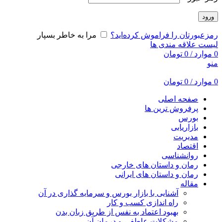
ورود
رمزعبورتان را فراموش کرده‌اید؟
مرا به خاطر بسپار
لیست علاقه مندی ها
0
موارد
/
0
تومان
منو
0
موارد
/
0
تومان
صفحه اصلی
پرفروش ترین ها
بورس
بازاریابی
مدیریت
اقتصاد
روانشناسی
رمان و داستان های خارجی
رمان و داستان های ایرانی
مقاله
آشنایی با بازار بورس و سرمایه گذاری در آن
راه اندازی کسب و کار
بهبود اعتماد به نفس از طریق زبان بدن
مشکلات عاطفی و درمان آن