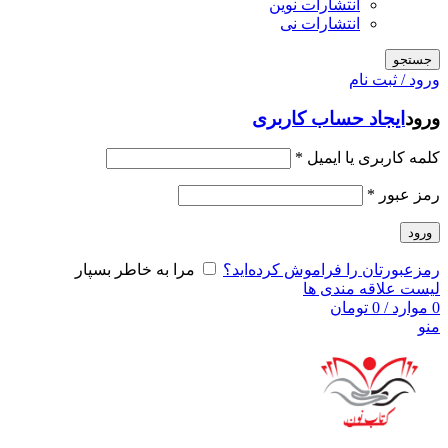
انتشارات نوین
انتشارات نی
جستجو
ورود / ثبت نام
ورود
ایجاد حساب کاربری
کلمه کاربری یا ایمیل
*
رمز عبور
*
ورود
رمزعبورتان را فراموش کرده‌اید؟
مرا به خاطر بسپار
لیست علاقه مندی ها
0
موارد
/
0
تومان
منو