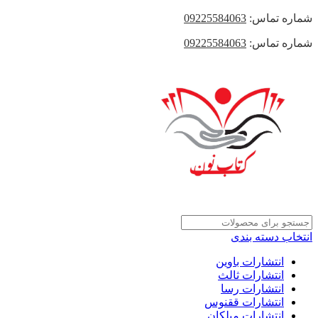
شماره تماس:
09225584063
شماره تماس:
09225584063
انتخاب دسته بندی
انتشارات باوین
انتشارات ثالث
انتشارات رسا
انتشارات ققنوس
انتشارات میلکان