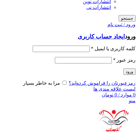
انتشارات نوین
انتشارات نی
جستجو
ورود / ثبت نام
ورود
ایجاد حساب کاربری
کلمه کاربری یا ایمیل
*
رمز عبور
*
ورود
رمزعبورتان را فراموش کرده‌اید؟
مرا به خاطر بسپار
لیست علاقه مندی ها
0
موارد
/
0
تومان
منو