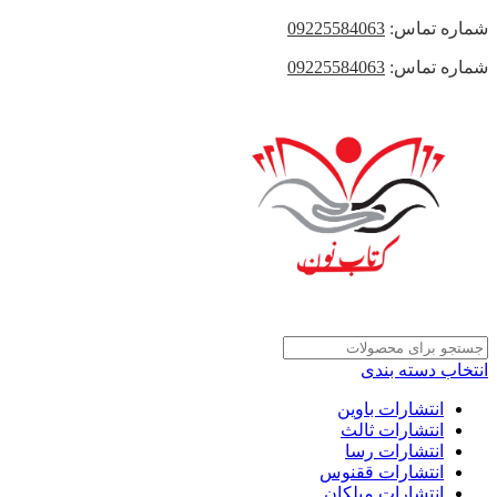
شماره تماس:
09225584063
شماره تماس:
09225584063
انتخاب دسته بندی
انتشارات باوین
انتشارات ثالث
انتشارات رسا
انتشارات ققنوس
انتشارات میلکان