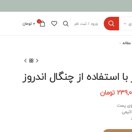
0
ورود / ثبت نام
0
تومان
ی
مقاله
 استفاده از چنگال اندروز
مت
قیمت
239,
تومان
ی:
فعلی:
 وی پست
265,000 تومان
239,000 تومان.
اثیمی
.
د