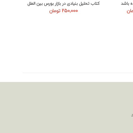
ه باشد
کتاب تحلیل بنیادی در بازار بورس بین الملل
کتاب تم
افزودن به سبد خرید
قیمت
ان
250,000
تومان
فعلی:
مان
504,000 تومان.