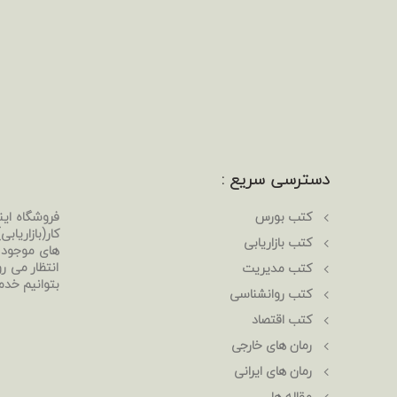
دسترسی سریع :
کتب بورس
فروشگاه ای
کار(بازاریا
کتب بازاریابی
های موجود د
انتظار می رو
کتب مدیریت
بتوانیم خدم
کتب روانشناسی
کتب اقتصاد
رمان های خارجی
رمان های ایرانی
مقاله ها