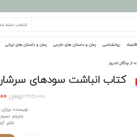
انتخاب دسته بند
اقتصاد
روانشناسی
رمان و داستان های خارجی
رمان و داستان های ایرانی
 از چنگال اندروز
کتاب انباشت سودهای سرشار با
قی
000
265,000
تومان
اصل
نویسنده: برایان
مترجم: نسیم 
بود
ناشر: آرا
تعداد