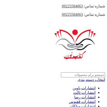
شماره تماس:
09225584063
شماره تماس:
09225584063
انتخاب دسته بندی
انتشارات باوین
انتشارات ثالث
انتشارات رسا
انتشارات ققنوس
انتشارات میلکان