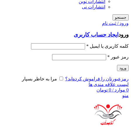
انتشارات نوین
انتشارات نی
جستجو
ورود / ثبت نام
ورود
ایجاد حساب کاربری
کلمه کاربری یا ایمیل
*
رمز عبور
*
ورود
رمزعبورتان را فراموش کرده‌اید؟
مرا به خاطر بسپار
لیست علاقه مندی ها
0
موارد
/
0
تومان
منو