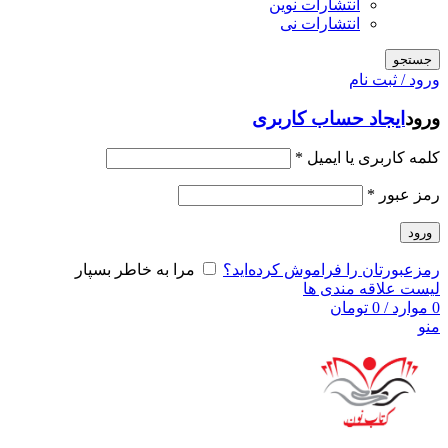
انتشارات نوین
انتشارات نی
جستجو
ورود / ثبت نام
ورود
ایجاد حساب کاربری
کلمه کاربری یا ایمیل
*
رمز عبور
*
ورود
رمزعبورتان را فراموش کرده‌اید؟
مرا به خاطر بسپار
لیست علاقه مندی ها
0
موارد
/
0
تومان
منو