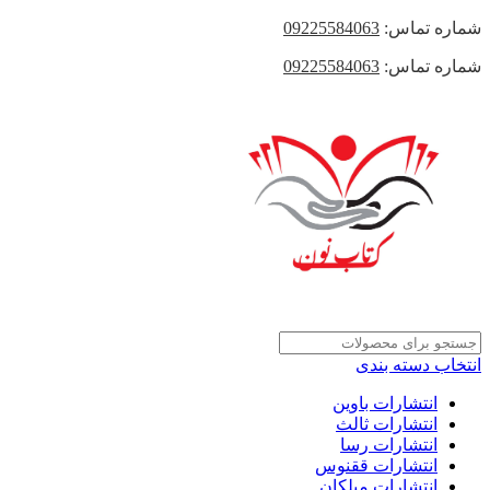
شماره تماس:
09225584063
شماره تماس:
09225584063
انتخاب دسته بندی
انتشارات باوین
انتشارات ثالث
انتشارات رسا
انتشارات ققنوس
انتشارات میلکان