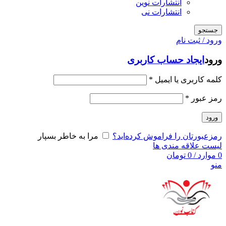
انتشارات نوین
انتشارات نی
جستجو
ورود / ثبت نام
ورود
ایجاد حساب کاربری
کلمه کاربری یا ایمیل
*
رمز عبور
*
ورود
رمزعبورتان را فراموش کرده‌اید؟
مرا به خاطر بسپار
لیست علاقه مندی ها
0
موارد
/
0
تومان
منو