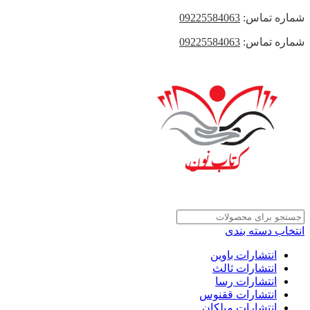
شماره تماس:
09225584063
شماره تماس:
09225584063
انتخاب دسته بندی
انتشارات باوین
انتشارات ثالث
انتشارات رسا
انتشارات ققنوس
انتشارات میلکان