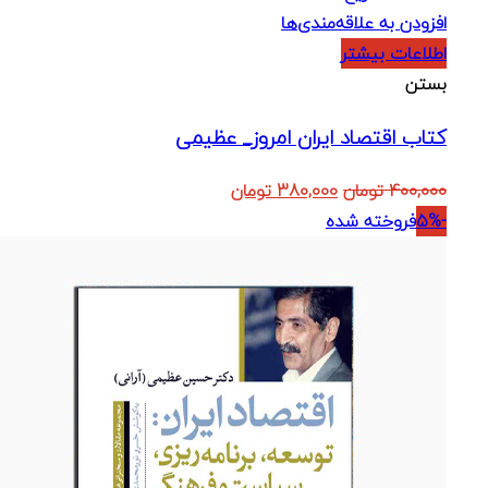
افزودن به علاقه‌مندی‌ها
اطلاعات بیشتر
بستن
کتاب اقتصاد ایران امروز_ عظیمی
قیمت
قیمت
400,000
تومان
380,000
تومان
اصلی:
فعلی:
-5%
فروخته شده
400,000 تومان
380,000 تومان.
بود.