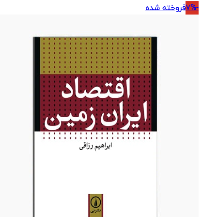
اصلی:
فعلی:
-7%
فروخته شده
380,000 تومان
361,000 تومان.
بود.