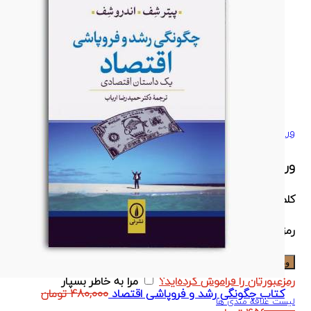
انتشارات ساوالان
انتشارات مبلغان
انتشارات مهربان
انتشارات نگاه
انتشارات نوین
انتشارات نی
ورود / ثبت نام
ورود
ایجاد حساب کاربری
کلمه کاربری یا ایمیل
*
رمز عبور
*
ورود
رمزعبورتان را فراموش کرده‌اید؟
مرا به خاطر بسپار
قیمت
کتاب چگونگی رشد و فروپاشی اقتصاد
480,000
تومان
لیست علاقه مندی ها