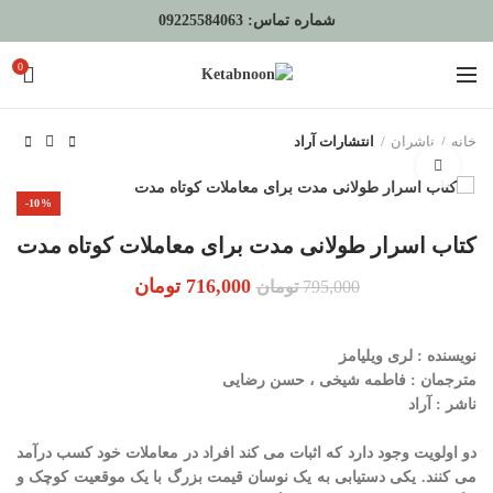
شماره تماس:
09225584063
0
خانه
ناشران
انتشارات آراد
برای بزرگنمایی کلیک کنید
-10%
کتاب اسرار طولانی مدت برای معاملات کوتاه مدت
قیمت
قیمت
716,000
تومان
795,000
تومان
اصلی:
فعلی:
795,000 تومان
716,000 تومان.
بود.
نویسنده
: لری ويليامز
مترجمان
: فاطمه شيخی ، حسن رضايی
ناشر
: آراد
دو اولویت وجود دارد که اثبات می کند افراد در معاملات خود کسب درآمد
می کنند. یکی دستیابی به یک نوسان قیمت بزرگ با یک موقعیت کوچک و