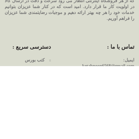
که از هر فروشگاه اینترنتی انتظار می رود سرعت و دقت در ارسال کالا
در اولویت کار ما قرار دارد. امید است که در کنار شما عزیزان بتوانیم
خدمات خود را هر چه بهتر ارائه دهیم و موجبات رضایتمندی شما عزیزان
را فراهم آوریم.
تماس با ما :
دسترسی سریع :
ایمیل:
کتب بورس
ketabnoon6568@gmail.com
کتب بازاریابی
شماره تماس:
کتب مدیریت
09225584063
کتب روانشناسی
اینستاگرام:
کتب اقتصاد
ketabnoon
رمان های خارجی
رمان های ایرانی
مقاله ها