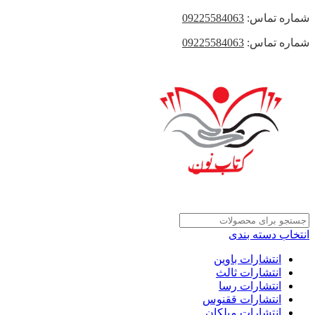
شماره تماس:
09225584063
شماره تماس:
09225584063
انتخاب دسته بندی
انتشارات باوین
انتشارات ثالث
انتشارات رسا
انتشارات ققنوس
انتشارات میلکان