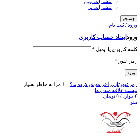
انتشارات نوین
انتشارات نی
جستجو
ورود / ثبت نام
ورود
ایجاد حساب کاربری
کلمه کاربری یا ایمیل
*
رمز عبور
*
ورود
رمزعبورتان را فراموش کرده‌اید؟
مرا به خاطر بسپار
لیست علاقه مندی ها
0
موارد
/
0
تومان
منو