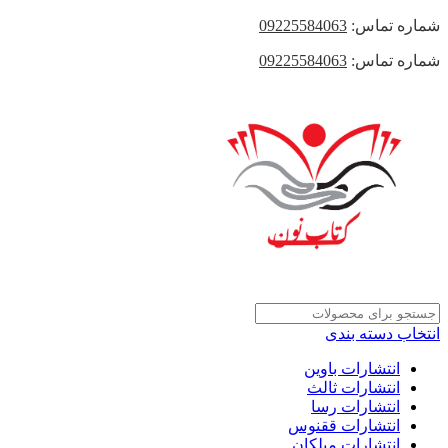
شماره تماس:
09225584063
شماره تماس:
09225584063
انتخاب دسته بندی
انتشارات باوین
انتشارات ثالث
انتشارات رسا
انتشارات ققنوس
انتشارات میلکان