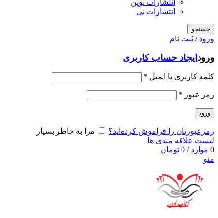
انتشارات نوین
انتشارات نی
جستجو
ورود / ثبت نام
ورود
ایجاد حساب کاربری
کلمه کاربری یا ایمیل
*
رمز عبور
*
ورود
رمزعبورتان را فراموش کرده‌اید؟
مرا به خاطر بسپار
لیست علاقه مندی ها
0
موارد
/
0
تومان
منو