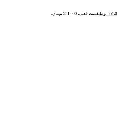
551,
تومان
قیمت فعلی: 551,000 تومان.