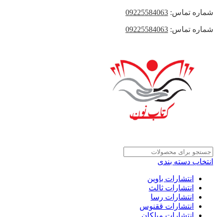
شماره تماس:
09225584063
شماره تماس:
09225584063
انتخاب دسته بندی
انتشارات باوین
انتشارات ثالث
انتشارات رسا
انتشارات ققنوس
انتشارات میلکان