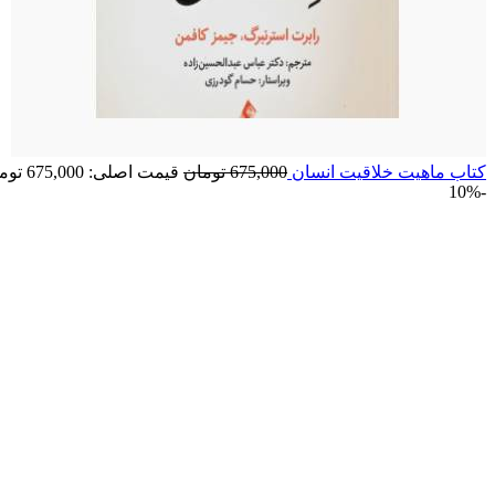
کتاب ماهیت خلاقیت انسان
675,000
تومان
قیمت اصلی: 675,000 تومان بود.
-10%