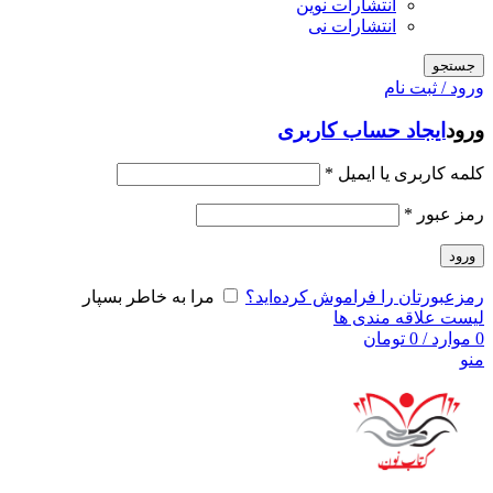
انتشارات نوین
انتشارات نی
جستجو
ورود / ثبت نام
ورود
ایجاد حساب کاربری
کلمه کاربری یا ایمیل
*
رمز عبور
*
ورود
رمزعبورتان را فراموش کرده‌اید؟
مرا به خاطر بسپار
لیست علاقه مندی ها
0
موارد
/
0
تومان
منو