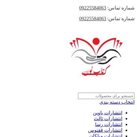
شماره تماس:
09225584063
شماره تماس:
09225584063
انتخاب دسته بندی
انتشارات باوین
انتشارات ثالث
انتشارات رسا
انتشارات ققنوس
انتشارات میلکان