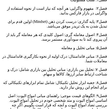
فصل۲: مفهوم واگرایی: هر آنچه که نیاز است از نحوه استفاده از
واگرایی در بازار فارکس بدانید.
فصل۳: پایه گذاری: درست کردن ذهن (Mindset) اولین قدم برای
تبدیل شدن به یک تریدر موفق می‌باشد.
فصل۴: اصول معامله گری: اصول کلیدی که هر معامله گر باید از
آن پیروی کند تا به سودآوری مستمر برسد.
فصل۵: مبانی تحلیل و معامله
فصل۶: مبانی فاندامنتال: درک اولیه از نحوه بکارگیری فاندامنتال در
معاملات شما.
فصل ۷: تحلیل بین بازاری: مبانی تحلیل بین بازاری شامل: درک و
شناخت ارتباط سایر ارزها، کالاها و سهام.
فصل۸: جعبه ابزار تحلیل تکنیکال: شامل تمام ابزارهای تکنیکالی که
برای انجام این روش نیاز دارید.
فصل۹: الگوهای قیمت موجی: راهنمای مبانی امواج الیوت: اصل
اساسی امواج الیوت و متد شخصی خودم در تحلیل امواج الیوت.
بررسی تضاد امواج الیوت و آنچه که قرار است بگوییم. اگر چه