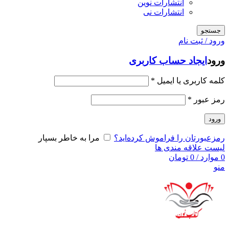
انتشارات نوین
انتشارات نی
جستجو
ورود / ثبت نام
ورود
ایجاد حساب کاربری
کلمه کاربری یا ایمیل
*
رمز عبور
*
ورود
رمزعبورتان را فراموش کرده‌اید؟
مرا به خاطر بسپار
لیست علاقه مندی ها
0
موارد
/
0
تومان
منو