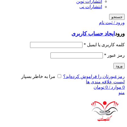
انتشارات نوین
انتشارات نی
جستجو
ورود / ثبت نام
ورود
ایجاد حساب کاربری
کلمه کاربری یا ایمیل
*
رمز عبور
*
ورود
رمزعبورتان را فراموش کرده‌اید؟
مرا به خاطر بسپار
لیست علاقه مندی ها
0
موارد
/
0
تومان
منو