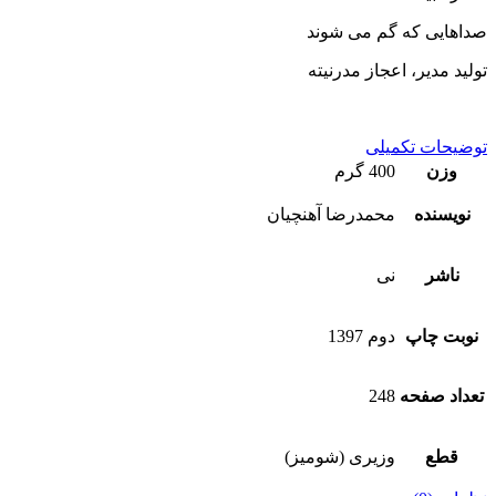
صداهایی که گم می شوند
تولید مدیر، اعجاز مدرنیته
توضیحات تکمیلی
وزن
400 گرم
نویسنده
محمدرضا آهنچیان
ناشر
نی
نوبت چاپ
دوم 1397
تعداد صفحه
248
قطع
وزیری (شومیز)