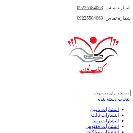
شماره تماس:
09225584063
شماره تماس:
09225584063
انتخاب دسته بندی
انتشارات باوین
انتشارات ثالث
انتشارات رسا
انتشارات ققنوس
انتشارات میلکان