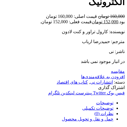
الکترونیک
160,000
تومان
قیمت اصلی: 160,000 تومان
بود.
152,000
تومان
قیمت فعلی: 152,000 تومان.
نویسنده: کارول تراور و کنت لادون
مترجم: حمیدرضا ارباب
ناشر: نی
در انبار موجود نمی باشد
مقایسه
افزودن به علاقه‌مندی‌ها
دسته:
انتشارات نی
,
کتاب های اقتصاد
اشتراک گذاری
فیس بوک
Twitter
پینترست
لینکدین
تلگرام
توضیحات
توضیحات تکمیلی
نظرات (0)
حمل و نقل و تحویل محصول