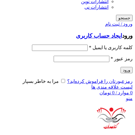
انتشارات نوین
انتشارات نی
جستجو
ورود / ثبت نام
ورود
ایجاد حساب کاربری
کلمه کاربری یا ایمیل
*
رمز عبور
*
ورود
رمزعبورتان را فراموش کرده‌اید؟
مرا به خاطر بسپار
لیست علاقه مندی ها
0
موارد
/
0
تومان
منو