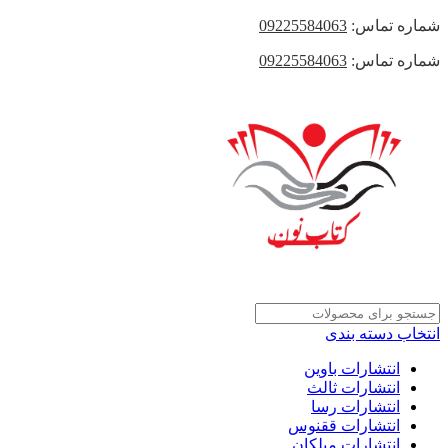
شماره تماس:
09225584063
شماره تماس:
09225584063
انتخاب دسته بندی
انتشارات باوین
انتشارات ثالث
انتشارات رسا
انتشارات ققنوس
انتشارات میلکان