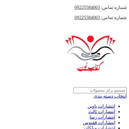
شماره تماس:
09225584063
شماره تماس:
09225584063
انتخاب دسته بندی
انتشارات باوین
انتشارات ثالث
انتشارات رسا
انتشارات ققنوس
انتشارات میلکان