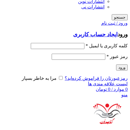
انتشارات نوین
انتشارات نی
جستجو
ورود / ثبت نام
ورود
ایجاد حساب کاربری
کلمه کاربری یا ایمیل
*
رمز عبور
*
ورود
رمزعبورتان را فراموش کرده‌اید؟
مرا به خاطر بسپار
لیست علاقه مندی ها
0
موارد
/
0
تومان
منو