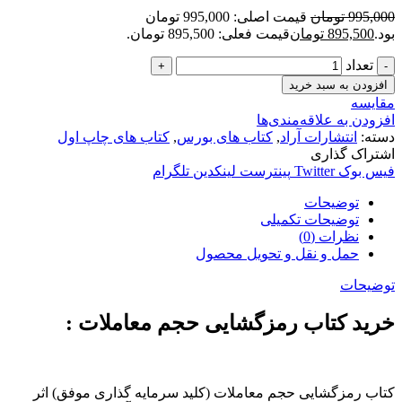
995,000
تومان
قیمت اصلی: 995,000 تومان
بود.
895,500
تومان
قیمت فعلی: 895,500 تومان.
تعداد
افزودن به سبد خرید
مقایسه
افزودن به علاقه‌مندی‌ها
دسته:
انتشارات آراد
,
کتاب های بورس
,
کتاب های چاپ اول
اشتراک گذاری
فیس بوک
Twitter
پینترست
لینکدین
تلگرام
توضیحات
توضیحات تکمیلی
نظرات (0)
حمل و نقل و تحویل محصول
توضیحات
خرید کتاب رمزگشایی حجم معاملات :
کتاب رمزگشایی حجم معاملات (کلید سرمایه گذاری موفق) اثر