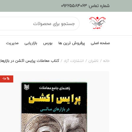
شماره تماس:
09225584063
صفحه اصلی
پرفروش ترین ها
بورس
بازاریابی
مدیریت
خانه
ناشران
انتشارات آراد
کتاب معاملات پرایس اکشن در بازارها
-10%