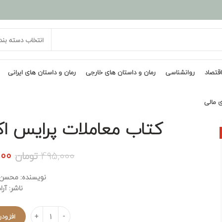
انتخاب دسته بند
اقتصاد
روانشناسی
رمان و داستان های خارجی
رمان و داستان های ایرانی
ی مالی
کتاب معاملات پرایس اکش
قی
000
495,000
تومان
اصل
نویسنده: محسن 
ناشر: آرا
بود
تعداد
افزودن