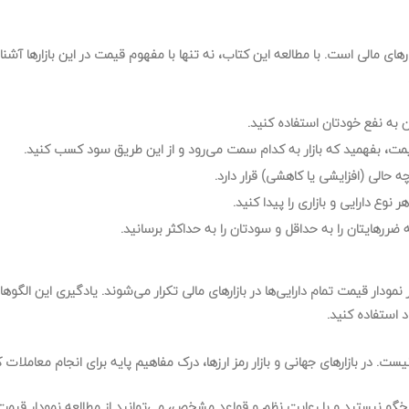
رهای مالی
است. با مطالعه این کتاب، نه تنها با
مفهوم قیمت
در این بازارها آشن
 به نفع خودتان استفاده کنید.
یمت
، بفهمید که بازار به کدام سمت می‌رود و از این طریق سود کسب کنید.
 چه
حالی (افزایشی یا کاهشی)
قرار دارد.
 نوع دارایی و بازاری
را پیدا کنید.
ه
ضررهایتان را به حداقل
و
سودتان را به حداکثر
برسانید.
ر
نمودار قیمت تمام دارایی‌ها
در بازارهای مالی تکرار می‌شوند. یادگیری این الگوها
استفاده کنید.
نیست
. در بازارهای جهانی و بازار رمز ارزها،
درک مفاهیم پایه
برای انجام معاملات 
گو نیستید
و با
رعایت نظم و قواعد مشخص
، می‌توانید از
مطالعه نمودار قیمت