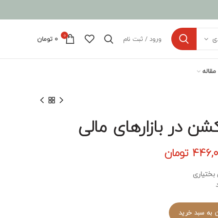
0
ورود / ثبت نام
0
تومان
ی
مقاله
ن در بازارهای مالی
مت
قیمت
446,
تومان
ی:
فعلی:
بختیاری
495,000 تومان
446,000 تومان.
د
.
 به سبد خرید