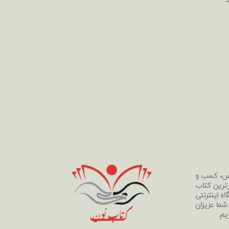
رس، کسب و
رترین کتاب
ه اینترنتی
 شما عزیزان
یم.