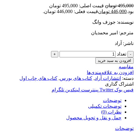
495,000
تومان
قیمت اصلی: 495,000 تومان
بود.
446,000
تومان
قیمت فعلی: 446,000 تومان.
نویسنده: جوزف وانگ
مترجم: امیر محمدیان
ناشر: آراد
تعداد
افزودن به سبد خرید
مقایسه
افزودن به علاقه‌مندی‌ها
دسته:
انتشارات آراد
,
کتاب های بورس
,
کتاب های چاپ اول
اشتراک گذاری
فیس بوک
Twitter
پینترست
لینکدین
تلگرام
توضیحات
توضیحات تکمیلی
نظرات (0)
حمل و نقل و تحویل محصول
توضیحات