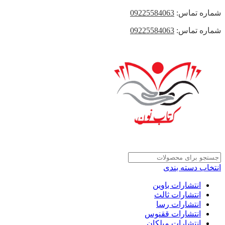
شماره تماس:
09225584063
شماره تماس:
09225584063
انتخاب دسته بندی
انتشارات باوین
انتشارات ثالث
انتشارات رسا
انتشارات ققنوس
انتشارات میلکان