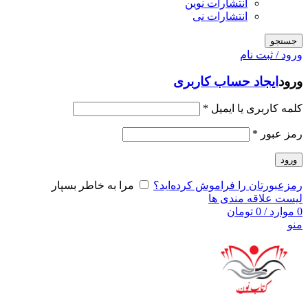
انتشارات نوین
انتشارات نی
جستجو
ورود / ثبت نام
ورود
ایجاد حساب کاربری
کلمه کاربری یا ایمیل
*
رمز عبور
*
ورود
رمزعبورتان را فراموش کرده‌اید؟
مرا به خاطر بسپار
لیست علاقه مندی ها
0
موارد
/
0
تومان
منو