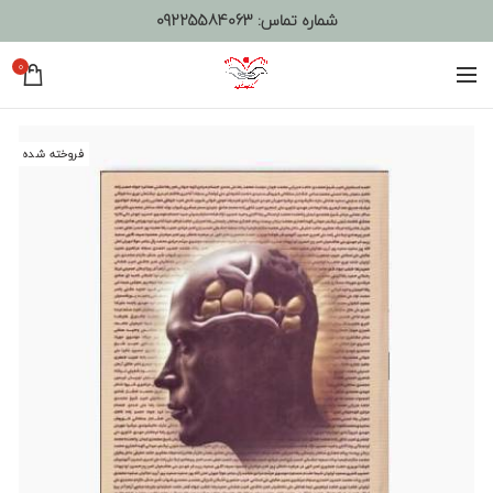
شماره تماس:
09225584063
0
فروخته شده