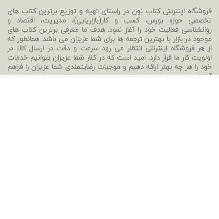
فروشگاه اینترنتی کتاب نون در راستای تهیه و توزیع برترین کتاب های
تخصصی حوزه بورس، کسب و کار(بازاریابی)، مدیریت، اقتصاد و
روانشناسی فعالیت خود را آغاز نمود. هدف ما معرفی برترین کتاب های
موجود در بازار با بهترین ترجمه ها برای شما عزیزان می باشد. همانطور که
از هر فروشگاه اینترنتی انتظار می رود سرعت و دقت در ارسال کالا در
اولویت کار ما قرار دارد. امید است که در کنار شما عزیزان بتوانیم خدمات
خود را هر چه بهتر ارائه دهیم و موجبات رضایتمندی شما عزیزان را فراهم
آوریم.
تماس با ما :
دسترسی سریع :
ایمیل:
کتب بورس
ketabnoon6568@gmail.com
کتب بازاریابی
شماره تماس:
کتب مدیریت
09225584063
کتب روانشناسی
اینستاگرام:
کتب اقتصاد
ketabnoon
رمان های خارجی