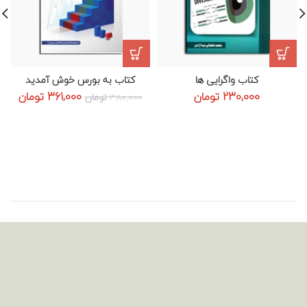
کتاب واگرایی ها
کتاب به بورس خوش آمدید
قیمت
قیم
230,000
تومان
361,000
تومان
380,000
تومان
اصلی:
فعلی:
380,000 تومان
361,000 ت
بود.