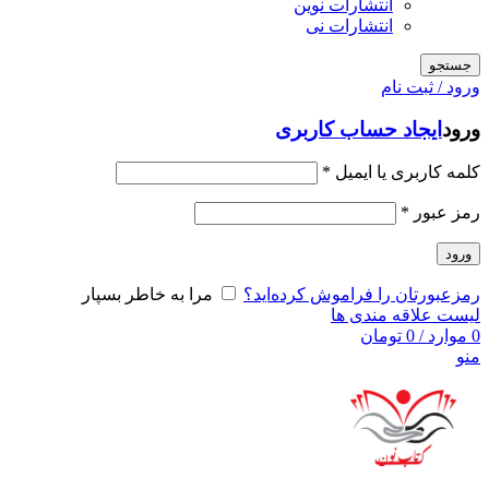
انتشارات نوین
انتشارات نی
جستجو
ورود / ثبت نام
ورود
ایجاد حساب کاربری
کلمه کاربری یا ایمیل
*
رمز عبور
*
ورود
رمزعبورتان را فراموش کرده‌اید؟
مرا به خاطر بسپار
لیست علاقه مندی ها
0
موارد
/
0
تومان
منو