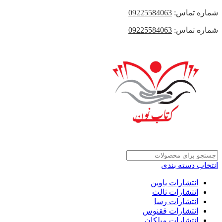
شماره تماس:
09225584063
شماره تماس:
09225584063
انتخاب دسته بندی
انتشارات باوین
انتشارات ثالث
انتشارات رسا
انتشارات ققنوس
انتشارات میلکان