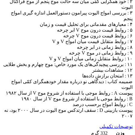
۲ : خود همگرایی کمَی میان سه حالت موج پنجم از موج فراکتال
الیوت
۳ : بررسی امواج الیوت پیرامون دستورالعمل اندازه گیری امواج
پنجم
۴ : معیارهای مقدماتی برای تحلیل قیمت و زمان
۵ : روابط قیمت درون موج V ابر چرخه
۶ : روابط قیمت درون موج V چرخه
۷ : روابط متقابل قیمت میان امواج V و V
۸ : روابط زمانی در ابر چرخه
۹ : روابط زمانی در موج V چرخه
۱۰ : روابط متقابل زمانی میان امواج V و V
۱۱ : بررسی پیچیدگی‌های یک مورد خاص: موج چهارم و بخش طلایی
۱۲ : مشاهدات بیشتر
۱۳ : امتحان برازش داده‌ها
ضمیمه کتاب : دیدگاهی نو درباره مقدار خودهمگرای کمّی امواج
الیوت
پیوست A : روابط موجی با استفاده از شروع موج V از سال ۱۹۸۲
B : روابط موجی با استفاده از شروع موج V از سال ۱۹۸۰
C : روابط امواج برحسب درصد
پیوست بازبینی D : سقف ارتدکس موج الیوت در سال ۲۰۰۰ بود، نه
۲۰۰۷
توضیحات تکمیلی
وزن
332 گرم