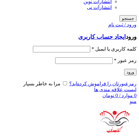
انتشارات نوین
انتشارات نی
جستجو
ورود / ثبت نام
ورود
ایجاد حساب کاربری
کلمه کاربری یا ایمیل
*
رمز عبور
*
ورود
رمزعبورتان را فراموش کرده‌اید؟
مرا به خاطر بسپار
لیست علاقه مندی ها
0
موارد
/
0
تومان
منو