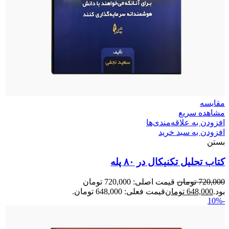
مقایسه
مشاهده سریع
افزودن به علاقه‌مندی‌ها
افزودن به سبد خرید
بستن
کتاب تحلیل تکنیکال در ۸۰ پله
720,000
تومان
قیمت اصلی: 720,000 تومان
بود.
648,000
تومان
قیمت فعلی: 648,000 تومان.
-10%