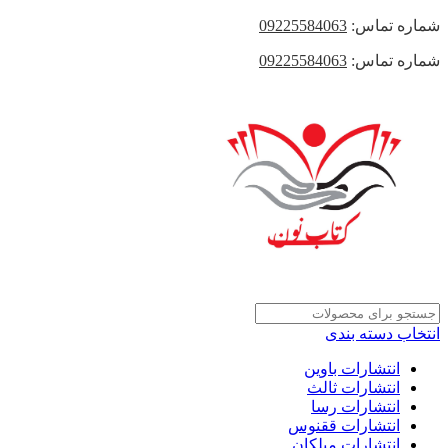
شماره تماس:
09225584063
شماره تماس:
09225584063
انتخاب دسته بندی
انتشارات باوین
انتشارات ثالث
انتشارات رسا
انتشارات ققنوس
انتشارات میلکان