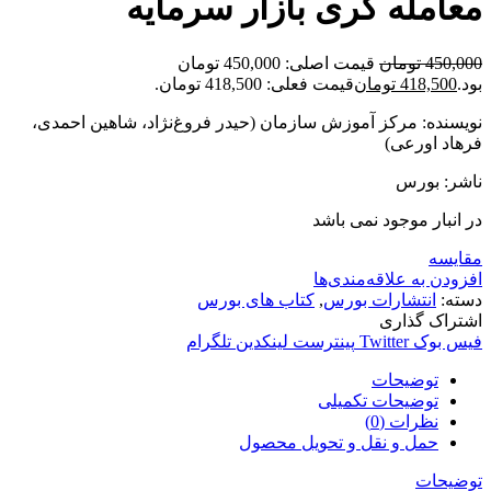
معامله گری بازار سرمایه
450,000
تومان
قیمت اصلی: 450,000 تومان
بود.
418,500
تومان
قیمت فعلی: 418,500 تومان.
نویسنده: مرکز آموزش سازمان (حیدر فروغ‌نژاد، شاهین احمدی،
فرهاد اورعی)
ناشر: بورس
در انبار موجود نمی باشد
مقایسه
افزودن به علاقه‌مندی‌ها
دسته:
انتشارات بورس
,
کتاب های بورس
اشتراک گذاری
فیس بوک
Twitter
پینترست
لینکدین
تلگرام
توضیحات
توضیحات تکمیلی
نظرات (0)
حمل و نقل و تحویل محصول
توضیحات