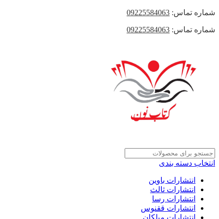
شماره تماس:
09225584063
شماره تماس:
09225584063
انتخاب دسته بندی
انتشارات باوین
انتشارات ثالث
انتشارات رسا
انتشارات ققنوس
انتشارات میلکان