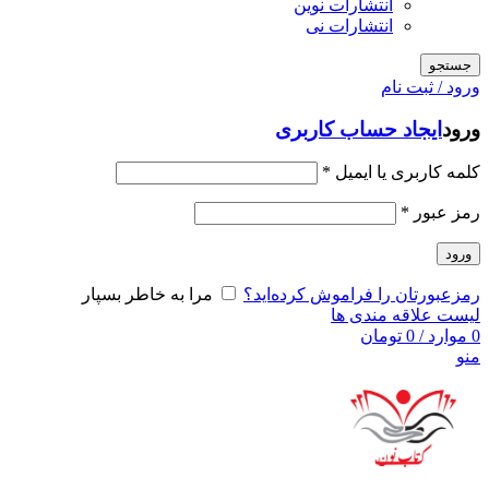
انتشارات نوین
انتشارات نی
جستجو
ورود / ثبت نام
ورود
ایجاد حساب کاربری
کلمه کاربری یا ایمیل
*
رمز عبور
*
ورود
رمزعبورتان را فراموش کرده‌اید؟
مرا به خاطر بسپار
لیست علاقه مندی ها
0
موارد
/
0
تومان
منو