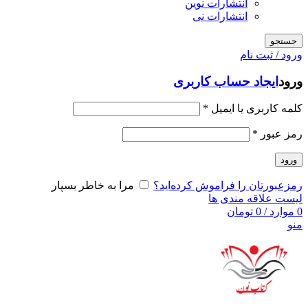
انتشارات نوین
انتشارات نی
جستجو
ورود / ثبت نام
ورود
ایجاد حساب کاربری
کلمه کاربری یا ایمیل
*
رمز عبور
*
ورود
رمزعبورتان را فراموش کرده‌اید؟
مرا به خاطر بسپار
لیست علاقه مندی ها
0
موارد
/
0
تومان
منو