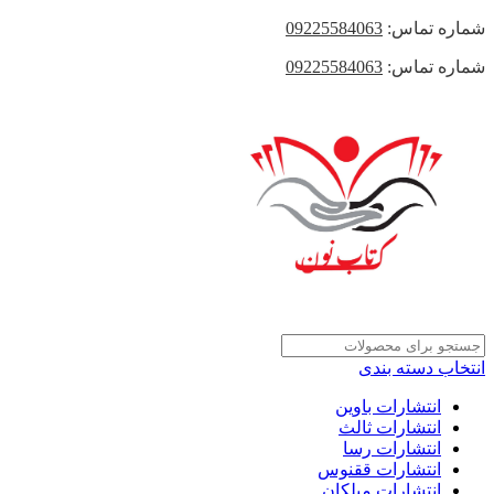
شماره تماس:
09225584063
شماره تماس:
09225584063
انتخاب دسته بندی
انتشارات باوین
انتشارات ثالث
انتشارات رسا
انتشارات ققنوس
انتشارات میلکان