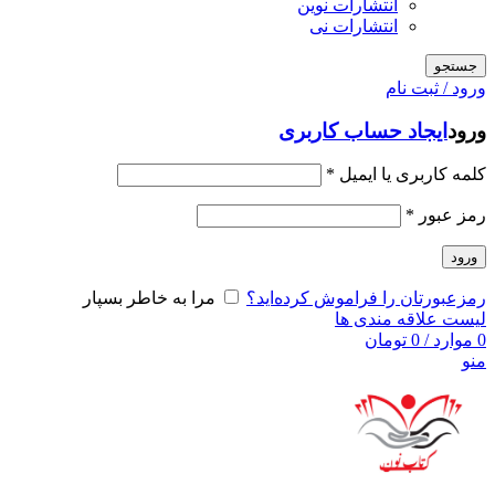
انتشارات نوین
انتشارات نی
جستجو
ورود / ثبت نام
ورود
ایجاد حساب کاربری
کلمه کاربری یا ایمیل
*
رمز عبور
*
ورود
رمزعبورتان را فراموش کرده‌اید؟
مرا به خاطر بسپار
لیست علاقه مندی ها
0
موارد
/
0
تومان
منو