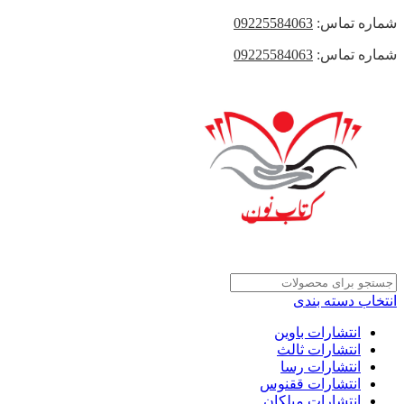
شماره تماس:
09225584063
شماره تماس:
09225584063
انتخاب دسته بندی
انتشارات باوین
انتشارات ثالث
انتشارات رسا
انتشارات ققنوس
انتشارات میلکان