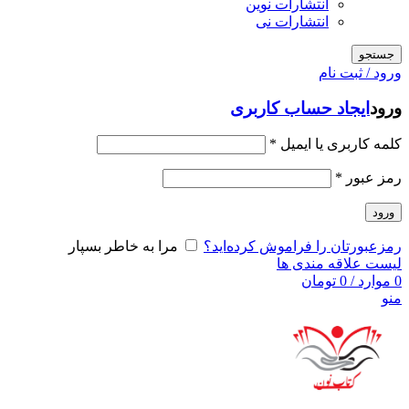
انتشارات نوین
انتشارات نی
جستجو
ورود / ثبت نام
ورود
ایجاد حساب کاربری
کلمه کاربری یا ایمیل
*
رمز عبور
*
ورود
رمزعبورتان را فراموش کرده‌اید؟
مرا به خاطر بسپار
لیست علاقه مندی ها
0
موارد
/
0
تومان
منو