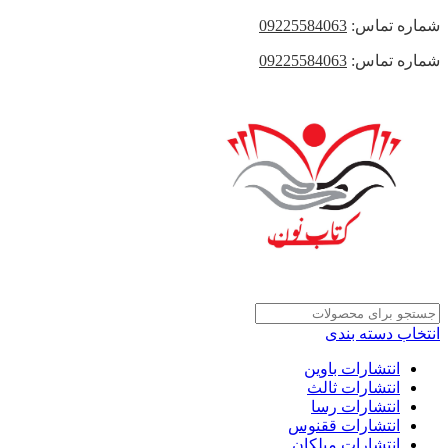
شماره تماس:
09225584063
شماره تماس:
09225584063
انتخاب دسته بندی
انتشارات باوین
انتشارات ثالث
انتشارات رسا
انتشارات ققنوس
انتشارات میلکان