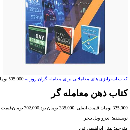
کتاب استراتژی های معاملاتی برای معامله گران روزانه
595,000
توما
کتاب ذهن معامله گر
335,000
تومان
قیمت اصلی: 335,000 تومان بود.
302,000
تومان
قیمت فعلی: 00
نویسنده: اندرو ویل بیچر
مترجم: بهناز ابراهیمی فرد