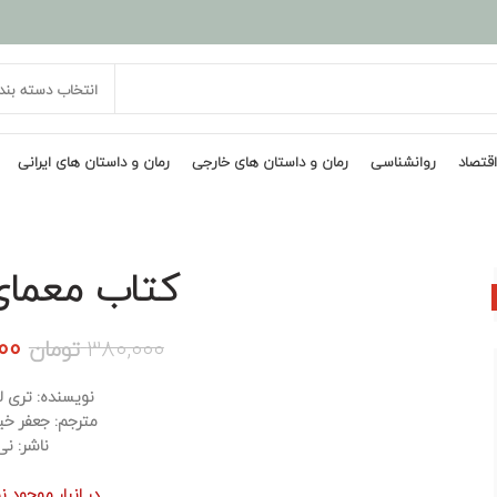
انتخاب دسته بند
اقتصاد
روانشناسی
رمان و داستان های خارجی
رمان و داستان های ایرانی
کتاب معمای 
قی
00
380,000
تومان
اص
نویسنده: تری ل
مترجم: جعفر خی
بود
ناشر: نی
در انبار موجود 