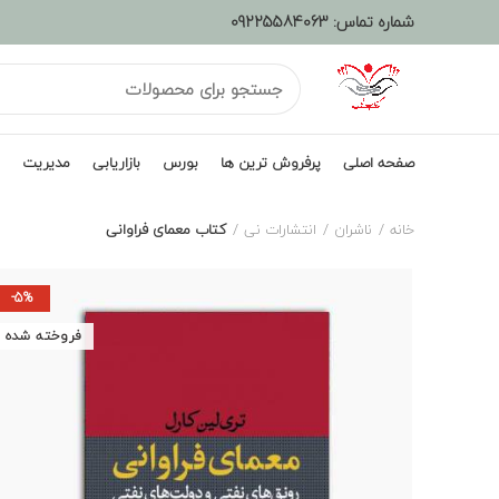
شماره تماس:
09225584063
صفحه اصلی
پرفروش ترین ها
بورس
بازاریابی
مدیریت
خانه
ناشران
انتشارات نی
کتاب معمای فراوانی
-5%
فروخته شده