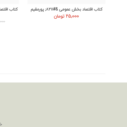
کتاب اقتصاد بخش عمومی &#۸۲۱۱; پورمقیم
کتاب اقتصا
اطلاعات بیشتر
25,000
تومان
000
خ