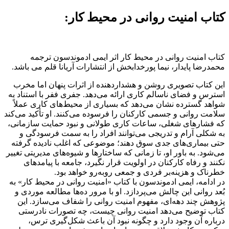
کتاب امنیت روانی در محیط کار:
کتاب امنیت روانی در محیط کار اثر ایمی ادموندسون ترجمه
محمدرضا پایدار، نیما پورخدابخش از انتشارات آریانا قلم می باشد.
این کتاب تصویری روشن و هشداردهنده از اثرات پنهان اما مخرب
استرس و فضای ناسالم کاری ارائه می‌دهد. جفری ففر با استناد به
شواهد گسترده نشان می‌دهد که بسیاری از محیط‌های کاری عملاً
سلامت روانی و جسمی کارکنان را فرسوده می‌کنند. او تأکید می‌کند
که فشارهای شغلی، ساعات کاری طولانی و نبود حمایت سازمانی،
به شکلی آرام و تدریجی می‌توانند افراد را به سمت فرسودگی و
حتی بیماری‌های جدی سوق دهند؛ موضوعی که اغلب نادیده گرفته
می‌شود. به باور او، تا زمانی که ساختارها و شیوه‌های مدیریتی تغییر
نکنند و رفاه کارکنان در اولویت قرار نگیرد، جامعه با پیامدهای
خطرناک و هزینه‌بر فردی و جمعی روبه‌رو خواهد بود.
در ادامه، ایمی ادموندسون با کتاب «امنیت روانی در محیط کار» به
بُعد روانی این چالش می‌پردازد. او با مرور ده‌ها مطالعه موردی و
پژوهش چند دهه‌ای، مفهوم امنیت روانی را شفاف می‌سازد. این
کتاب توضیح می‌دهد امنیت روانی چیست، چه تصورات نادرستی
درباره آن وجود دارد و چگونه نبود آن باعث شکل‌گیری ترس،