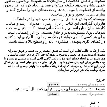
سکوت و کاهش خلاقیت در سازمان‌ها می‌شود.ادموندسون به‌طور
عملی نشان می‌دهد چگونه می‌توان فضایی ایجاد کرد که افراد بدون
واهمه از قضاوت یا تنبیه، ایده‌ها و دغدغه‌های خود را مطرح کنند و
سازمان‌هایی جسور و نوآور ساخت.
نویسنده که بخش عمده‌ای از مسیر علمی خود را در دانشگاه
هاروارد گذرانده، این کتاب را برای رهبران، مدیران ارشد و میانی،
کارشناسان منابع انسانی و همه کسانی نوشته که به دنبال ساخت
تیم‌هایی پویا، مسئولیت‌پذیر و خلاق هستند. این اثر راهنمایی است
برای هر کسی که می‌خواهد فرهنگ سازمانی سالم‌تری ایجاد کند و
در فضای کاری پیچیده، عملکردی پایدار و سطح بالا داشته باشد.
یکی از نکات جالب کتاب این است که نقش امنیت روانی فقط بر دوش مدیران
نیست. ادموندسون در بخشی توضیح می‌دهد که حتی اگر فردی رئیس نباشد، باز
هم می‌تواند در ایجاد فضای امن مؤثر باشد. گاهی کافی است پرسشی درست و با
نیت واقعی برای فهمیدن مطرح شود تا پل ارتباطی جدیدی میان اعضای تیم شکل
گیرد. این نگاه نشان می‌دهد که ایجاد فرهنگ سالم، مسئولیتی جمعی است؛ نه
صرفاً وظیفه یک نفر در رأس سازمان.
خروج
جستجو
شروع به تایپ کردن برای دیدن پستهایی که دنبال آن هستید.
جستجو
منو
دسته بندی